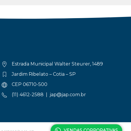
Estrada Municipal Walter Steurer, 1489
Jardim Ribelato – Cotia – SP
CEP 06710-500
(11) 4612-2588 |
jap@jap.com.br
VENDAS CORPORATIVAS