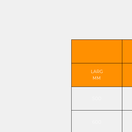
LARG
MM
500
600