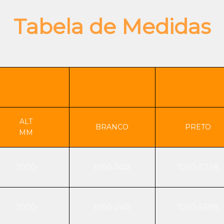
Tabela de Medidas
ALT
BRANCO
PRETO
MM
1000
1050-1412
1050-5738
1000
1050-240
1050-5698