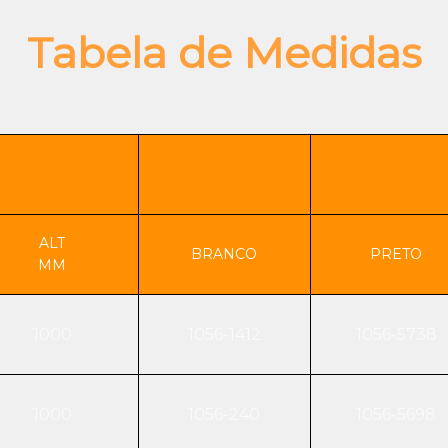
Tabela de Medidas
ALT
BRANCO
PRETO
MM
1000
1056-1412
1056-5738
1000
1056-240
1056-5698