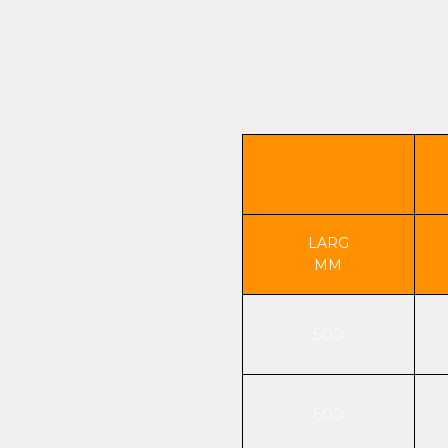
LARG
MM
500
600