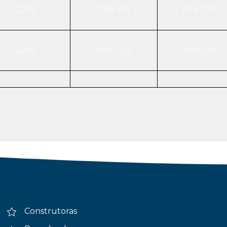
2200
1919-761
1919-5747
2200
1919-1053
1919-5591
Construtoras