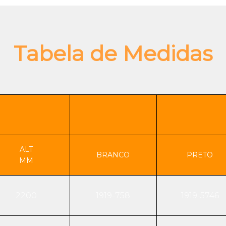
Tabela de Medidas
ALT
BRANCO
PRETO
MM
2200
1919-758
1919-5746