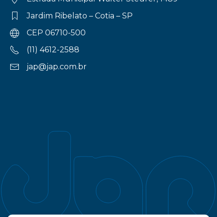
Jardim Ribelato – Cotia – SP
CEP 06710-500
(11) 4612-2588
jap@jap.com.br