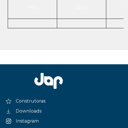
1400
2200
17
Construtoras
Downloads
Instagram