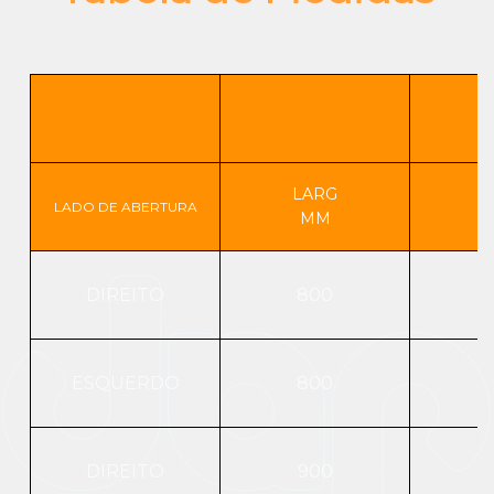
LARG
LADO DE ABERTURA
MM
DIREITO
800
ESQUERDO
800
DIREITO
900