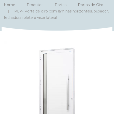
Home
Produtos
Portas
Portas de Giro
PEV- Porta de giro com lâminas horizontais, puxador,
fechadura rolete e visor lateral